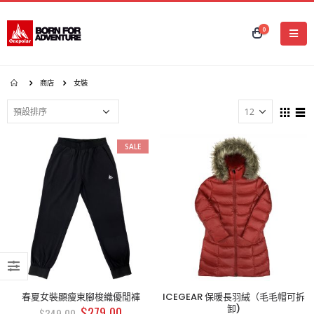
0
商店
女裝
SALE
春夏女裝顯瘦束腳梭織優閒褲
ICEGEAR 保暖長羽絨（毛毛帽可拆
卸)
$
279.00
$
349.00