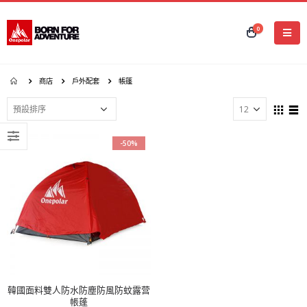
0
商店
戶外配套
帳篷
-50%
韓國面料雙人防水防塵防風防蚊露营
帳蓬