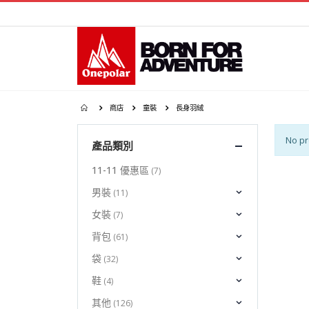
商店
童裝
長身羽絨
No pr
產品類別
11-11 優惠區
(7)
男裝
(11)
女裝
(7)
背包
(61)
袋
(32)
鞋
(4)
其他
(126)