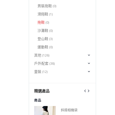
男裝拖鞋
(0)
滑翔鞋
(1)
拖鞋
(0)
沙灘鞋
(0)
登山鞋
(3)
運動鞋
(0)
其他
(126)
戶外配套
(38)
童裝
(12)
精選產品
商品
商品
斜揹相機袋
斜揹相機袋