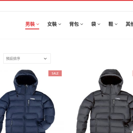
男裝
女裝
背包
袋
鞋
其
:
SALE