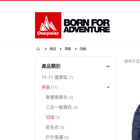
商店
男裝
羽絨
排序方式
產品類別
11-11 優惠區
(7)
男裝
(11)
單層衝鋒衣
(0)
三合一衝鋒衣
(0)
羽絨
(3)
抓毛衣
(0)
戶外風褸
(0)