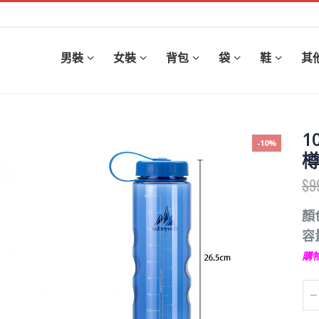
男裝
女裝
背包
袋
鞋
其
1
-10%
$
9
顏
容
購物