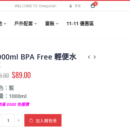
0
WELCOME TO Onepolar!
登錄
他
戶外配套
童裝
11-11 優惠區
000ml BPA Free 輕便水
樽
$
89.00
9.00
色：藍
量：1000ml
滿 $500 免運費
加入購物車