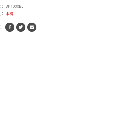
號：
BP1000BL
類：
水樽
享