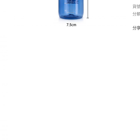
貨
分
分