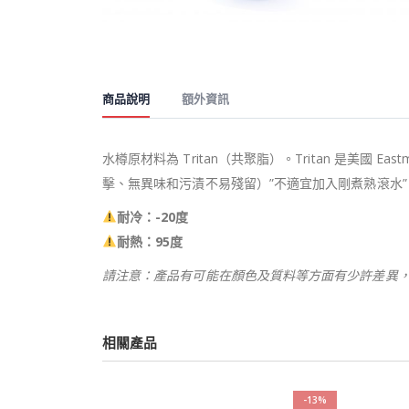
商品說明
額外資訊
水樽原材料為 Tritan（共聚脂）。Tritan 是美國
擊、無異味和污漬不易殘留）”不適宜加入剛煮熟滾水”
耐冷：-20度
耐熱：95度
請注意：產品有可能在顏色及質料等方面有少許差異
相關產品
-14%
-13%