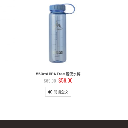
550ml BPA Free 輕便水樽
350m
$
59.00
$
69.00
$
閱讀全文