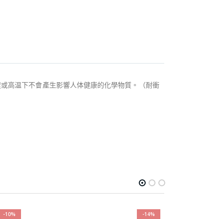
料，使用過程或高温下不會產生影響人体健康的化學物質。（耐衝
-10%
-14%