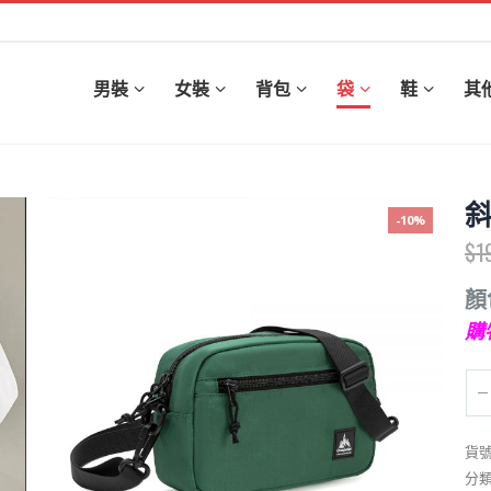
男裝
女裝
背包
袋
鞋
其
-10%
$
1
顏
購
貨
分