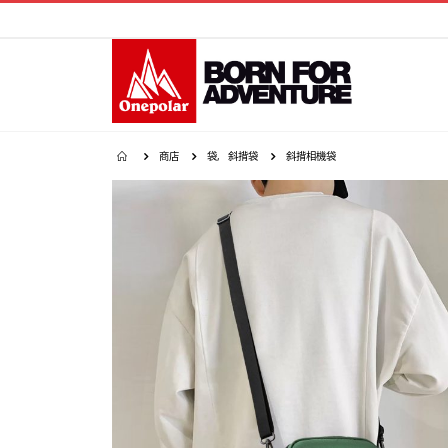
商店
袋
,
斜揹袋
斜揹相機袋