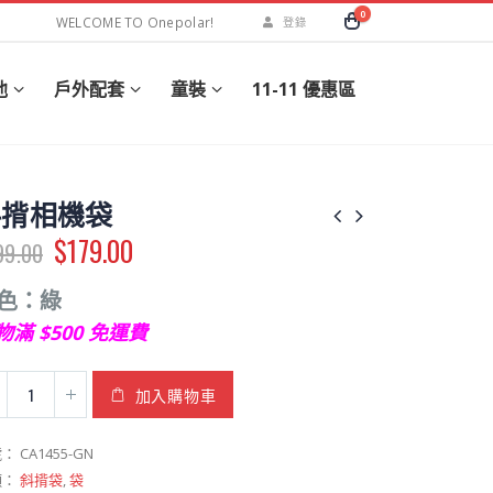
0
WELCOME TO Onepolar!
登錄
他
戶外配套
童裝
11-11 優惠區
斜揹相機袋
$
179.00
99.00
色：綠
物滿 $500 免運費
加入購物車
號：
CA1455-GN
類：
斜揹袋
,
袋